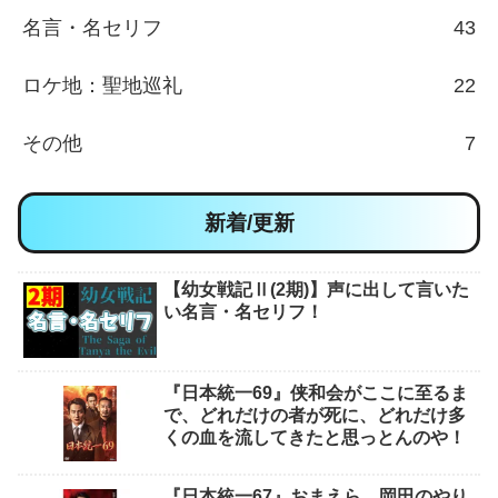
名言・名セリフ
43
ロケ地：聖地巡礼
22
その他
7
新着/更新
【幼女戦記Ⅱ(2期)】声に出して言いた
い名言・名セリフ！
『日本統一69』侠和会がここに至るま
で、どれだけの者が死に、どれだけ多
くの血を流してきたと思っとんのや！
『日本統一67』おまえら、岡田のやり