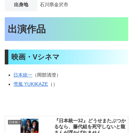
出身地
石川県金沢市
出演作品
映画・Vシネマ
日本統一
（岡部清澄）
雪風 YUKIKAZE
（）
『日本統一32』どうせまたぶつか
日本統一
るなら、藤代組を死守しないと龍
さんが浮かばれません