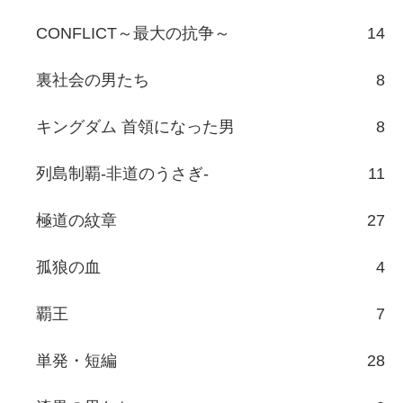
CONFLICT～最大の抗争～
14
裏社会の男たち
8
キングダム 首領になった男
8
列島制覇-非道のうさぎ-
11
極道の紋章
27
孤狼の血
4
覇王
7
単発・短編
28