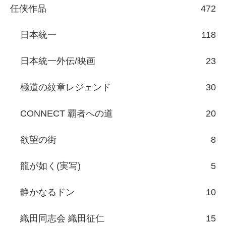
任侠作品
472
日本統一
118
日本統一外伝/映画
23
極道の紋章レジェンド
30
CONNECT 覇者への道
20
欲望の街
8
龍が如く(実写)
5
静かなるドン
10
織田同志会 織田征仁
15