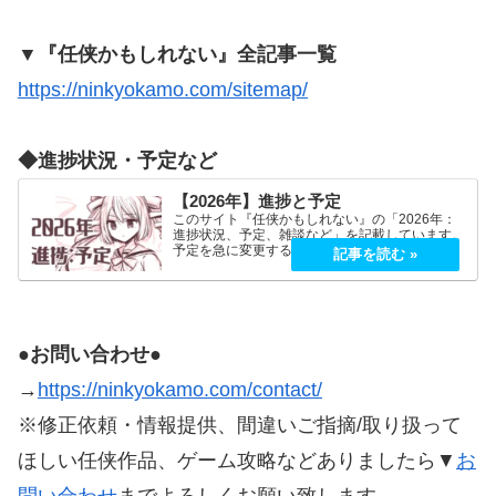
▼『任侠かもしれない』全記事一覧
https://ninkyokamo.com/sitemap/
◆進捗状況・予定など
【2026年】進捗と予定
このサイト『任侠かもしれない』の「2026年：
進捗状況、予定、雑談など」を記載しています。
予定を急に変更することが、よくあります。
2026年5月2026年5月21日（木）『プロミス・マ
スコットエージェンシー』良かったです！世界観
もキャラも好…
●お問い合わせ●
→
https://ninkyokamo.com/contact/
※修正依頼・情報提供、間違いご指摘/取り扱って
ほしい任侠作品、ゲーム攻略などありましたら▼
お
問い合わせ
までよろしくお願い致します。