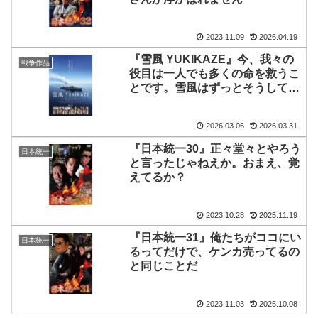
2023.11.09
2026.04.19
『雪風 YUKIKAZE』今、我々の
戦争作品
役目は一人でも多くの命を救うこ
とです。雪風はずっとそうしてき
ました
2026.03.06
2026.03.31
『日本統一30』正々堂々とやろう
日本統一
と言ったじゃねえか。おまえ、覚
えてるか？
2023.10.28
2025.11.19
『日本統一31』俺たちがココにい
日本統一
るってだけで、ケンカ売ってるの
と同じことだ
2023.11.03
2025.10.08