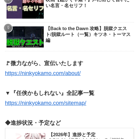
『日本統一』：女性(キャスト)
任侠作品：俳優一覧（男性）
【Doloc Town 攻略】サイドタスク
アニメ【日本三國】声に出して言いたい
名言・名セリフ！
映画【超かぐや姫！】声に出して言いた