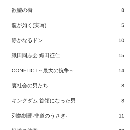
Category
任侠作品
472
日本統一
118
日本統一外伝/映画
23
極道の紋章レジェンド
30
CONNECT 覇者への道
20