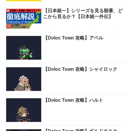
『日本統一69』侠和会がここに至るま
で、どれだけの者が死に、どれだけ多
くの血を流してきたと思っとんのや！
【幼女戦記Ⅱ(2期)】声に出して言いた
い名言・名セリフ！
『日本統一67』おまえら、岡田のやり
方どう思ってんだ？女を利用してカタ
ギ殺すような卑怯なやり方をよ
『日本統一』人物：坂野充
『CONNECT 覇者への道』人物：島木
正平