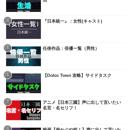
【Doloc Town 攻略】チップ
本日アクセスが多い！
【Doloc Town 攻略】メインタスク
【幼女戦記(1期、劇場版、閑話)】声に出
して言いたい名言・名セリフ！
【Doloc Town 攻略】テックツリー：生
活