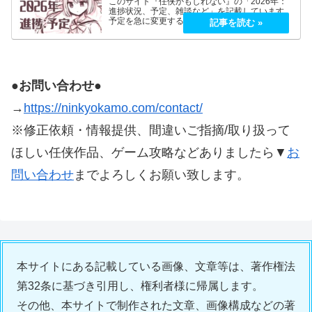
い名言・名セリフ！
【Back to the Dawn 攻略】脱獄クエス
ト/脱獄ルート（一覧）キツネ・トーマス
編
🚩微力ながら、宣伝いたします
https://ninkyokamo.com/about/
▼『任侠かもしれない』全記事一覧
https://ninkyokamo.com/sitemap/
◆進捗状況・予定など
【2026年】進捗と予定