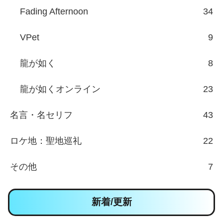
【CONNECT 覇者への道】登場人物/組織
23
戦争作品
2
ゲーム
1,732
Doloc Town
36
Back to the Dawn ～ブレイク･ザ･アニマル･プ
リズン～
653
清宮物語
647
プロミス・マスコットエージェンシー
310
Anomaly Agent
11