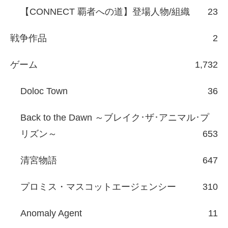
極道の紋章
27
孤狼の血
4
覇王
7
単発・短編
28
漆黒の男たち
2
大激突
2
表と裏
4
三代目代行
2
【日本統一】登場人物/組織
106