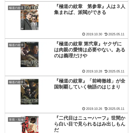
『極道の紋章 第参章』人は３人
極道の紋章
集まれば、派閥ができる
2019.10.30
2025.05.11
『極道の紋章 第弐章』ヤクザに
極道の紋章
は肉親の愛情は必要やない。ある
のは義理だけや
2019.10.28
2025.05.11
『極道の紋章』「前崎徹雄」が全
極道の紋章
国制覇していく物語のはじまり
2019.10.26
2025.05.11
『二代目はニューハーフ』世間か
単発・短編
ら白い目で見られるはみ出しもん
だ