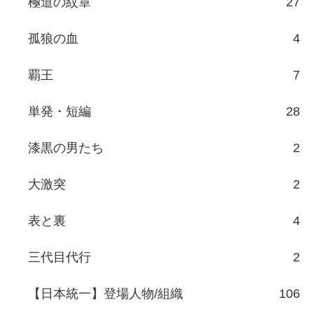
欲望の街
8
龍が如く(実写)
5
静かなるドン
10
織田同志会 織田征仁
15
CONFLICT～最大の抗争～
14
裏社会の男たち
8
キングダム 首領になった男
8
列島制覇-非道のうさぎ-
11