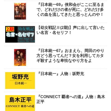
Fading Afternoon
34
VPet
9
龍が如く
8
龍が如くオンライン
23
名言・名セリフ
43
ロケ地：聖地巡礼
22
その他
7
新着/更新