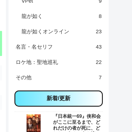
VPet
9
龍が如く
8
龍が如くオンライン
23
名言・名セリフ
43
ロケ地：聖地巡礼
22
その他
7
新着/更新
『日本統一69』侠和会
がここに至るまで、ど
れだけの者が死に、ど