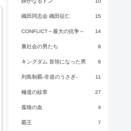
静かなるドン
10
織田同志会 織田征仁
15
CONFLICT～最大の抗争～
14
裏社会の男たち
8
キングダム 首領になった男
8
列島制覇-非道のうさぎ-
11
極道の紋章
27
孤狼の血
4
覇王
7