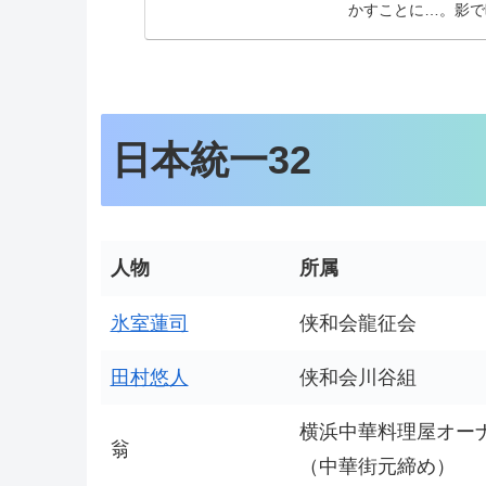
かすことに…。影で
藤代組組長・棟...
日本統一32
人物
所属
氷室蓮司
侠和会龍征会
田村悠人
侠和会川谷組
横浜中華料理屋オー
翁
（中華街元締め）