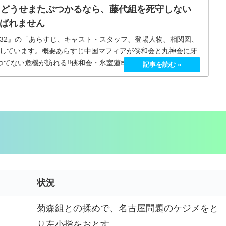
』どうせまたぶつかるなら、藤代組を死守しない
ばれません
32』の「あらすじ、キャスト・スタッフ、登場人物、相関図、
しています。概要あらすじ中国マフィアが侠和会と丸神会に牙
かつてない危機が訪れる!!侠和会・氷室蓮司（本宮泰風）と田村悠
状況
菊森組との揉めで、名古屋問題のケジメをと
り左小指をおとす