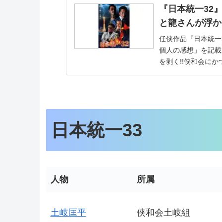
『日本統一32
と龍さんが浮か
任侠作品『日本統一
個人の感想」を記載
を剥く!!侠和会に
人（山口祥...
日本統一33
人物
所属
土岐匡平
侠和会土岐組