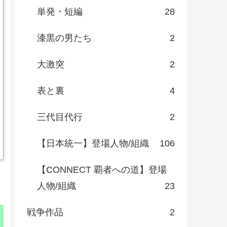
単発・短編
28
漆黒の男たち
2
大激突
2
表と裏
4
三代目代行
2
【日本統一】登場人物/組織
106
【CONNECT 覇者への道】登場
人物/組織
23
戦争作品
2