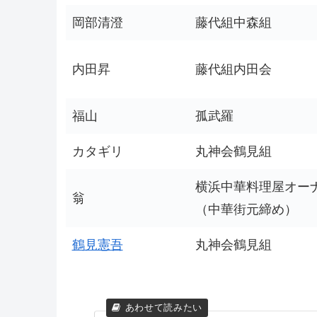
岡部清澄
藤代組中森組
内田昇
藤代組内田会
福山
孤武羅
カタギリ
丸神会鶴見組
横浜中華料理屋オー
翁
（中華街元締め）
鶴見憲吾
丸神会鶴見組