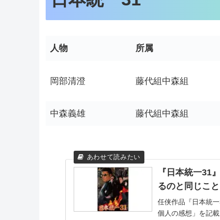
人物
所属
岡部清澄
藤代組中森組
中森義雄
藤代組中森組
『日本統一31
るのと同じこと
任侠作品『日本統一
個人の感想」を記載