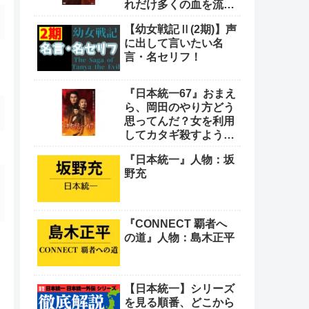
れだけ多くの血を流し
てきたと思っとんの
【幼女戦記Ⅱ(2期)】声
や！
に出して言いたい名
言・名セリフ！
『日本統一67』おまえ
ら、岡田のやり方どう
思ってんだ？女を利用
してカタギ殺すような
卑怯なやり方をよ
『日本統一』人物：坂
野充
『CONNECT 覇者へ
の道』人物：島木正平
【日本統一】シリーズ
を見る順番、どこから