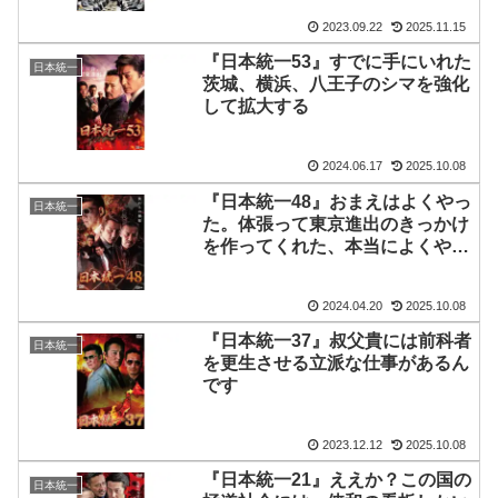
2023.09.22
2025.11.15
『日本統一53』すでに手にいれた
日本統一
茨城、横浜、八王子のシマを強化
して拡大する
2024.06.17
2025.10.08
『日本統一48』おまえはよくやっ
日本統一
た。体張って東京進出のきっかけ
を作ってくれた、本当によくやっ
た
2024.04.20
2025.10.08
『日本統一37』叔父貴には前科者
日本統一
を更生させる立派な仕事があるん
です
2023.12.12
2025.10.08
『日本統一21』ええか？この国の
日本統一