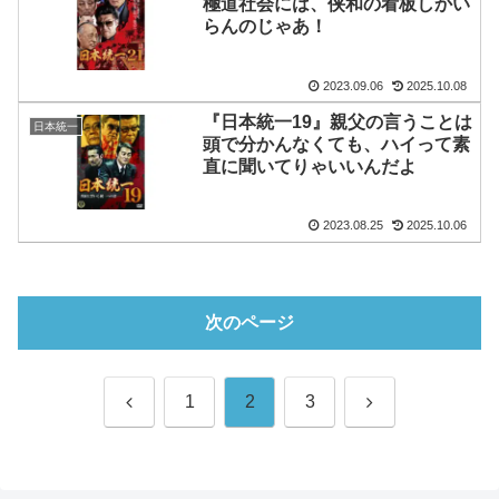
極道社会には、侠和の看板しかい
らんのじゃあ！
2023.09.06
2025.10.08
『日本統一19』親父の言うことは
日本統一
頭で分かんなくても、ハイって素
直に聞いてりゃいいんだよ
2023.08.25
2025.10.06
次のページ
前
次
1
2
3
へ
へ