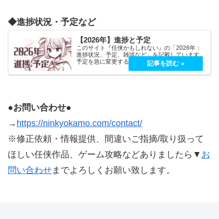
◆進捗状況・予定など
【2026年】進捗と予定
このサイト『任侠かもしれない』の「2026年：
進捗状況、予定、雑談など」を記載しています。
予定を急に変更することが、よくあります。
2026年5月2026年5月21日（木）『プロミス・マ
スコットエージェンシー』良かったです！世界観
もキャラも好…
●お問い合わせ●
→
https://ninkyokamo.com/contact/
※修正依頼・情報提供、間違いご指摘/取り扱って
ほしい任侠作品、ゲーム攻略などありましたら▼
お
問い合わせ
までよろしくお願い致します。