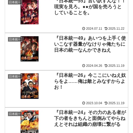
『日本統一55』言い訳すんな！！
日本統一
現実を見ろ。●●が国を売ろうと
していることを。
2024.07.11
2025.11.22
『日本統一49』あいつを上手く使
日本統一
いこなす器量がなけりゃ俺たちに
日本の統一なんかできねえ
2024.04.26
2025.11.19
『日本統一26』今ここにいねえ奴
日本統一
らをよ……俺は敵とみなすからよ
お！
2023.10.04
2025.11.19
『日本統一24』その力のある者が
日本統一
下の者をきちんと面倒みてやらね
えとそれは組織の崩壊に繋がる