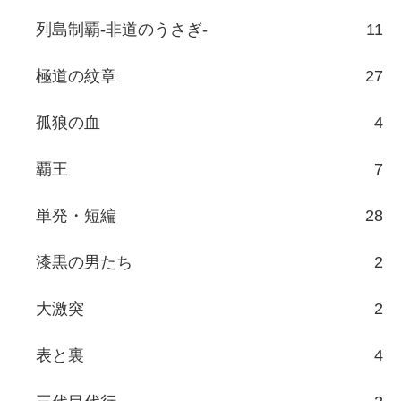
列島制覇-非道のうさぎ-
11
極道の紋章
27
孤狼の血
4
覇王
7
単発・短編
28
漆黒の男たち
2
大激突
2
表と裏
4