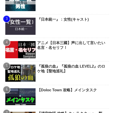
『日本統一』：女性(キャスト)
アニメ【日本三國】声に出して言いたい
名言・名セリフ！
『孤狼の血』『孤狼の血 LEVEL2』のロ
ケ地【聖地巡礼】
【Doloc Town 攻略】メインタスク