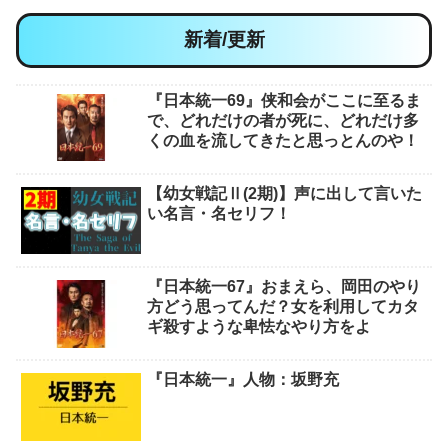
新着/更新
『日本統一69』侠和会がここに至るま
で、どれだけの者が死に、どれだけ多
くの血を流してきたと思っとんのや！
【幼女戦記Ⅱ(2期)】声に出して言いた
い名言・名セリフ！
『日本統一67』おまえら、岡田のやり
方どう思ってんだ？女を利用してカタ
ギ殺すような卑怯なやり方をよ
『日本統一』人物：坂野充