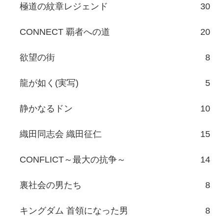
極道の紋章レジェンド
30
CONNECT 覇者への道
20
欲望の街
8
龍が如く(実写)
5
静かなるドン
10
織田同志会 織田征仁
15
CONFLICT～最大の抗争～
14
裏社会の男たち
8
キングダム 首領になった男
8