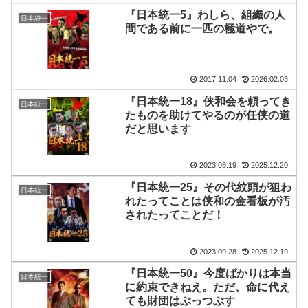
『日本統一5』わしら、組織の人
日本統一
間である前に一匹の極道やで。
2017.11.04
2026.02.03
『日本統一18』侠和会を頼ってき
日本統一
たものを助けてやるのが任侠の道
だと思います
2023.08.19
2025.12.20
『日本統一25』その代紋頭が狙わ
日本統一
れたってことは侠和の金看板が汚
されたってことだ！
2023.09.28
2025.12.19
『日本統一50』今度ばかりは本当
日本統一
に約束できねえ。ただ、命に代え
ても財団はぶっつぶす