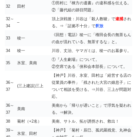
①田村に『棟方の遺書』の違和感を伝える。
32
田村
②「藤代組の跡目問題」
32～
頂上決戦後：川谷は「殺人教唆」で
逮捕
され
–
34
る。⇒「証拠不十分」で
釈放
《回想：電話》稜一に「権田会長の無茶もん
33
稜一
の血が流れている、無茶するな」と。
34
稜一
川谷、丈治、ヤマガミは、稜一のお墓参り。
①『人生劇場』について。
35
氷室、美南
②空席である「侠和会本部長」について。
【神戸】川谷、氷室、田村は「経営する店の
36～
従業員の事件」「残された大宮の娘息子」に
(三上建設)三上
37
ついて相談を受ける。⇒川谷、三上が問題対
応。
36～
美南から「帰りが遅いこと」で浮気を疑われ
美南
37
る。⇒解決。
38
菊村（+2名）
美南、サトル、拓が誘拐され、救出！
39～
【神戸】「菊村・辰巳、孤武羅残党、丸神会
氷室、田村