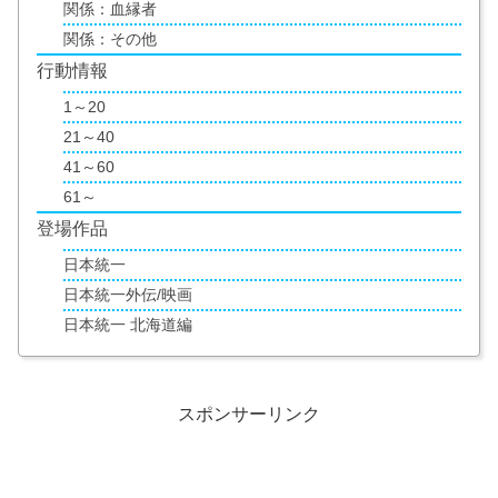
関係：血縁者
関係：その他
行動情報
1～20
21～40
41～60
61～
登場作品
日本統一
日本統一外伝/映画
日本統一 北海道編
スポンサーリンク