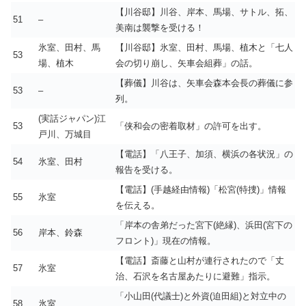
【川谷邸】川谷、岸本、馬場、サトル、拓、
51
–
美南は襲撃を受ける！
氷室、田村、馬
【川谷邸】氷室、田村、馬場、植木と「七人
53
場、植木
会の切り崩し、矢車会組葬」の話。
【葬儀】川谷は、矢車会森本会長の葬儀に参
53
–
列。
(実話ジャパン)江
53
「侠和会の密着取材」の許可を出す。
戸川、万城目
【電話】「八王子、加須、横浜の各状況」の
54
氷室、田村
報告を受ける。
【電話】(手越経由情報)「松宮(特捜)」情報
55
氷室
を伝える。
「岸本の舎弟だった宮下(絶縁)、浜田(宮下の
56
岸本、鈴森
フロント)」現在の情報。
【電話】斎藤と山村が連行されたので「丈
57
氷室
治、石沢を名古屋あたりに避難」指示。
「小山田(代議士)と外資(迫田組)と対立中の
58
氷室