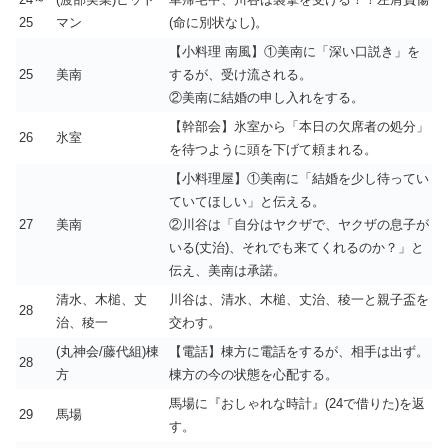
25
マン
(命に別状なし)。
【小料理 南風】①美南に「深い口説き」を
25
美南
するが、受け流される。
②美南に結婚の申し入れをする。
【幹部会】氷室から「本日の欠席者の処分」
26
氷室
を待つように頭を下げて頼まれる。
【小料理屋】①美南に「結婚を少し待ってい
ていてほしい」と伝える。
27
美南
②川谷は「自分はヤクザで、ヤクザの息子が
いる(丈治)、それでも来てくれるのか？」と
伝え、美南は承諾。
清水、木槌、丈
川谷は、清水、木槌、丈治、稜一と親子盃を
28
治、稜一
交わす。
(丸神会/藤代組)棟
【電話】棟方に電話をするが、相手は出ず。
28
方
棟方の今の状態を心配する。
馬場に『おしゃれな時計』(24で借りた)を返
29
馬場
す。