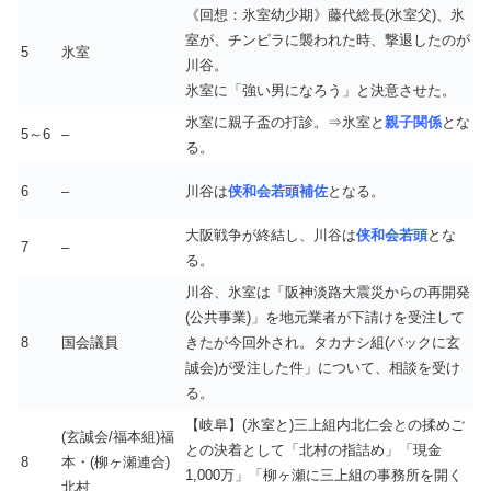
《回想：氷室幼少期》藤代総長(氷室父)、氷
室が、チンピラに襲われた時、撃退したのが
5
氷室
川谷。
氷室に「強い男になろう」と決意させた。
氷室に親子盃の打診。⇒氷室と
親子関係
とな
5～6
–
る。
6
–
川谷は
侠和会若頭補佐
となる。
大阪戦争が終結し、川谷は
侠和会若頭
とな
7
–
る。
川谷、氷室は「阪神淡路大震災からの再開発
(公共事業)」を地元業者が下請けを受注して
8
国会議員
きたが今回外され。タカナシ組(バックに
玄
誠会
)が受注した件」について、相談を受け
る。
【岐阜】(氷室と)三上組内北仁会との揉めご
(玄誠会/福本組)福
との決着として「北村の指詰め」「現金
8
本・(柳ヶ瀬連合)
1,000万」「柳ヶ瀬に三上組の事務所を開く
北村