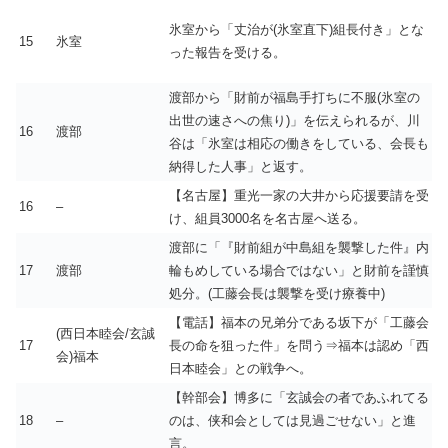
氷室から「丈治が(氷室直下)組長付き」とな
15
氷室
った報告を受ける。
渡部から「財前が福島手打ちに不服(氷室の
出世の速さへの焦り)」を伝えられるが、川
16
渡部
谷は「氷室は相応の働きをしている、会長も
納得した人事」と返す。
【名古屋】重光一家の大井から応援要請を受
16
–
け、組員3000名を名古屋へ送る。
渡部に「『財前組が中島組を襲撃した件』内
17
渡部
輪もめしている場合ではない」と財前を謹慎
処分。(工藤会長は襲撃を受け療養中)
【電話】福本の兄弟分である坂下が「工藤会
(西日本睦会/玄誠
17
長の命を狙った件」を問う⇒福本は認め「西
会)福本
日本睦会」との戦争へ。
【幹部会】博多に「玄誠会の者であふれてる
18
–
のは、侠和会としては見過ごせない」と進
言。