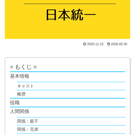
2025.11.13
2026.05.30
= もくじ =
基本情報
キャスト
略歴
役職
人間関係
関係：親子
関係：兄弟