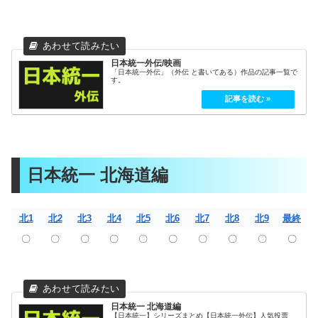
日本統一外伝/映画
「日本統一外伝」（外伝 と書いてある）作品の記事一覧で
す。
日本統一 北海道編
北1
北2
北3
北4
北5
北6
北7
北8
北9
最終
〇
〇
〇
〇
〇
〇
〇
〇
〇
〇
日本統一 北海道編
【日本統一】シリーズまとめ【日本統一外伝】人気投票