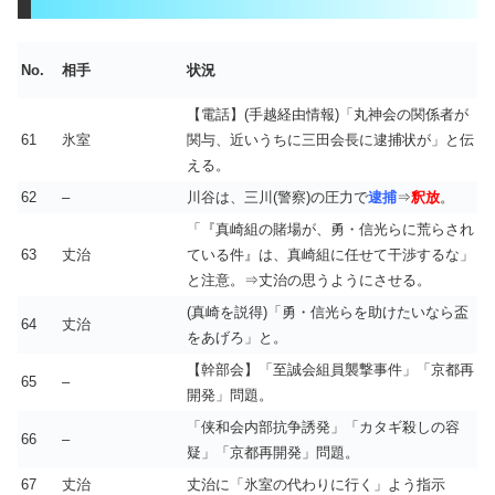
No.
相手
状況
【電話】(手越経由情報)「丸神会の関係者が
61
氷室
関与、近いうちに三田会長に逮捕状が」と伝
える。
62
–
川谷は、三川(警察)の圧力で
逮捕
⇒
釈放
。
「『真崎組の賭場が、勇・信光らに荒らされ
63
丈治
ている件』は、真崎組に任せて干渉するな」
と注意。⇒丈治の思うようにさせる。
(真崎を説得)「勇・信光らを助けたいなら盃
64
丈治
をあげろ」と。
【幹部会】「至誠会組員襲撃事件」「京都再
65
–
開発」問題。
「侠和会内部抗争誘発」「カタギ殺しの容
66
–
疑」「京都再開発」問題。
67
丈治
丈治に「氷室の代わりに行く」よう指示