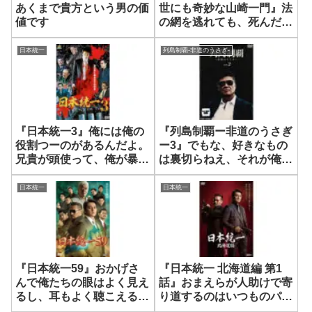
あくまで貴方という男の価
世にも奇妙な山崎一門』法
値です
の網を逃れても、死んだ人
たちの恨みからは逃げられ
ねえぞ
日本統一
列島制覇-非道のうさぎ-
『日本統一3』俺には俺の
『列島制覇ー非道のうさぎ
役割つーのがあるんだよ。
ー3』でもな、好きなもの
兄貴が頭使って、俺が暴れ
は裏切らねえ、それが俺に
る。
とって歌だ
日本統一
日本統一
『日本統一59』おかげさ
『日本統一 北海道編 第1
んで俺たちの眼はよく見え
話』おまえらが人助けで寄
るし、耳もよく聴こえるも
り道するのはいつものパタ
んでな
ーンや！