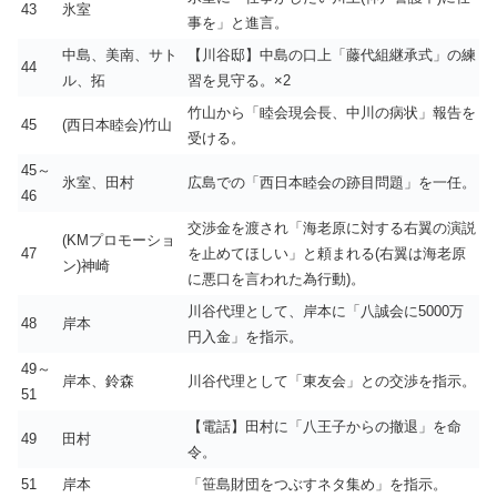
43
氷室
事を」と進言。
中島、美南、サト
【川谷邸】中島の口上「藤代組継承式」の練
44
ル、拓
習を見守る。×2
竹山から「睦会現会長、中川の病状」報告を
45
(西日本睦会)竹山
受ける。
45～
氷室、田村
広島での「西日本睦会の跡目問題」を一任。
46
交渉金を渡され「海老原に対する右翼の演説
(KMプロモーショ
47
を止めてほしい」と頼まれる(右翼は海老原
ン)神崎
に悪口を言われた為行動)。
川谷代理として、岸本に「八誠会に5000万
48
岸本
円入金」を指示。
49～
岸本、鈴森
川谷代理として「東友会」との交渉を指示。
51
【電話】田村に「八王子からの撤退」を命
49
田村
令。
51
岸本
「笹島財団をつぶすネタ集め」を指示。