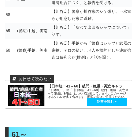
港湾組合につく」と報告を受ける。
【川谷邸】警察が川谷家のシケ張り。⇒氷室
58
–
らが用意した家に避難。
【川谷邸】「所沢で出回るシャブについて」
59
(警察)手越、美南
話す。
【川谷邸】手越から「警察はシャブと武器の
60
(警察)手越、美南
密輸、テロの疑い、老人を標的とした連続強
盗は侠和会だ(推測)」と話を聞く。
【日本統一41～60】破門・絶縁・死亡キャラ
『日本統一』の「【日本統一41～60】破門・絶縁・死亡キ
ャラ(負傷、解散)」について記載しています。このページ
はネタバレが多く含みます、閲覧の際はご注意ください。
61～