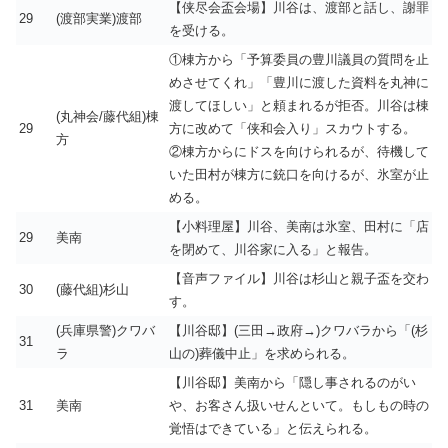
【侠尽会盃会場】川谷は、渡部と話し、謝罪
29
(渡部実業)渡部
を受ける。
①棟方から「予算委員の豊川議員の質問を止
めさせてくれ」「豊川に渡した資料を丸神に
渡してほしい」と頼まれるが拒否。川谷は棟
(丸神会/藤代組)棟
29
方に改めて「侠和会入り」スカウトする。
方
②棟方からにドスを向けられるが、待機して
いた田村が棟方に銃口を向けるが、氷室が止
める。
【小料理屋】川谷、美南は氷室、田村に「店
29
美南
を閉めて、川谷家に入る」と報告。
【音声ファイル】川谷は杉山と親子盃を交わ
30
(藤代組)杉山
す。
(兵庫県警)クワバ
【川谷邸】(三田→政府→)クワバラから「(杉
31
ラ
山の)葬儀中止」を求められる。
【川谷邸】美南から「隠し事されるのがい
31
美南
や、お客さん扱いせんといて。もしもの時の
覚悟はできている」と伝えられる。