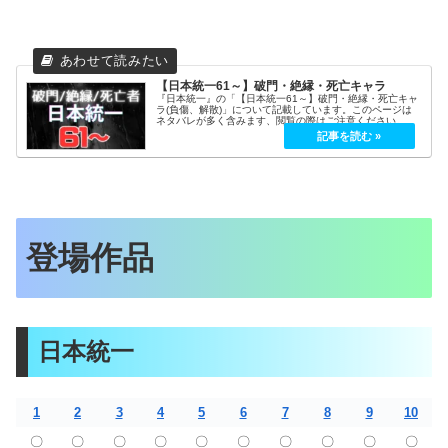
【日本統一61～】破門・絶縁・死亡キャラ
『日本統一』の「【日本統一61～】破門・絶縁・死亡キャ
ラ(負傷、解散)」について記載しています。このページは
ネタバレが多く含みます、閲覧の際はご注意ください。
登場作品
日本統一
1
2
3
4
5
6
7
8
9
10
〇
〇
〇
〇
〇
〇
〇
〇
〇
〇