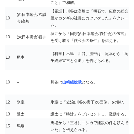
こと」で和解。
【電話】川谷は高坂に「明石で、広島の総会
(西日本睦会/玄誠
10
屋がカタギの社長にカツアゲした」をクレー
会)高坂
ム。
堀井から「国宗(西日本睦会/義仁会)の伝言」
10
(大日本礎會)堀井
を受け取り「侠和会の条件」を伝える。
【料亭】木島、川谷、渡部は、尾本から「抗
10
尾本
争終結宣言と引退」を告げられる。
10
–
川谷は
山崎組総裁
となる。
12
氷室
氷室に「丈治(川谷の実子)の面倒」を頼む。
13
謙太
謙太に「時計」をプレゼントし、激励する。
馬場から「三谷にニシカワ建設の件を頼んで
15
馬場
いた」と伝えられる。