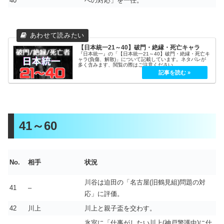
40
への対応」を一任。
【日本統一21～40】破門・絶縁・死亡キャラ
『日本統一』の「【日本統一21～40】破門・絶縁・死亡キ
ャラ(負傷、解散)」について記載しています。ネタバレが
多く含みます、閲覧の際はご注意ください。
41～60
No.
相手
状況
川谷は迫田の「名古屋(旧鶴見組)問題の対
41
–
応」に評価。
42
川上
川上と親子盃を交わす。
氷室に「仕事がしたい川上(神戸警護中)に仕