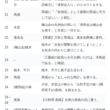
21
方
②棟方に「侠和会入り」のスカウトをする。
馬場に「『舎弟頭』として
後輩の育成に尽力
21
馬場
してほしい」と頼む。
極山会vs丸神会の戦いに「侠和会は極山会
22
氷室
を推す」と氷室に一任する。
22
進友会
【青森】川谷と馬場は、進友会葬儀に参列。
植木が「氷室が襲撃を受けてしまったこと」
23
(極山会)植木
を松永の代わりに謝りにくる。
「工藤組の組員らを引き継いだのは、木島組
23
–
である」と確認。
23
植木、平川
植木、平川と親子盃を交わす。
24
馬場
馬場から『おしゃれな時計』を借りる。
川谷、氷室は小林から「出所予定の稜一(権
24
(権田組)小林
田実子)の面倒」を頼まれる。
24～
美南
【小料理 南風】女将の美南の店に通う。
29
24～
(渡部実業)ヒット
車帰宅中、川谷は襲撃を受ける！！左肩負傷