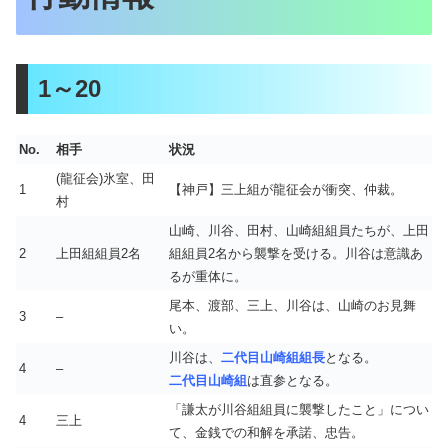
1～20
No.
相手
状況
(龍征会)氷室、田
1
【神戸】三上組が龍征会が衝突、仲裁。
村
山崎、川谷、田村、山崎組組員たちが、上田
2
上田組組員2名
組組員2名から襲撃を受ける。川谷は意識あ
るが重体に。
尾本、渡部、三上、川谷は、山崎のお見舞
3
–
い。
川谷は、
二代目山崎組組長
となる。
4
–
二代目山崎組
は直参となる。
「謙太が川谷組組員に襲撃したこと」につい
4
三上
て、金銭での和解を承諾、忠告。