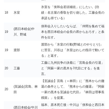
氷室を「侠和会若頭補佐」にしたい。(功
18
氷室
績：名古屋の香取を切り崩した。工藤会長の
承諾も得ている）
侠和会入りしたいならば、「仲間を集めて福
(西日本睦会)中
19
本を西日本睦会の会長の席からおろす」と条
川、野城
件を出す。
渡部から「氷室の行動(野城とのやりとり)」
19
渡部
に苦言。川谷は「氷室はわしの指示で動いて
る」と返す。
工藤に九州抗争の決着に「宮島会長の引退」
20
工藤
と「阿蘇一家の黒木を7代目にする」を進
言。
【至誠会】宮島（＋林田）に「熊本からの撤
(至誠会)宮島、林
退の条件として、『熊本からの撤退』『阿蘇
20
田
一家の黒木を至誠会七代目』『林田は理事長
残留』」を提案。
福本、原木死亡後：中川は「侠和会と西日本
(西日本睦会/中川