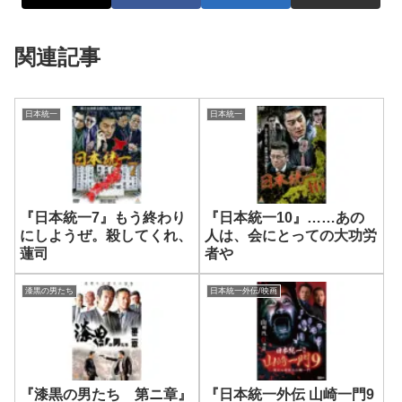
関連記事
日本統一
日本統一
『日本統一7』もう終わり
『日本統一10』……あの
にしようぜ。殺してくれ、
人は、会にとっての大功労
蓮司
者や
漆黒の男たち
日本統一外伝/映画
『漆黒の男たち 第ニ章』
『日本統一外伝 山崎一門9