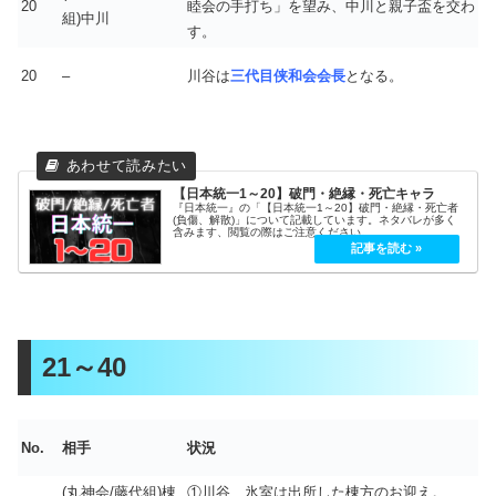
20
睦会の手打ち」を望み、中川と親子盃を交わ
組)中川
す。
20
–
川谷は
三代目侠和会会長
となる。
【日本統一1～20】破門・絶縁・死亡キャラ
『日本統一』の「【日本統一1～20】破門・絶縁・死亡者
(負傷、解散)」について記載しています。ネタバレが多く
含みます、閲覧の際はご注意ください。
21～40
No.
相手
状況
(丸神会/藤代組)棟
①川谷、氷室は出所した棟方のお迎え。