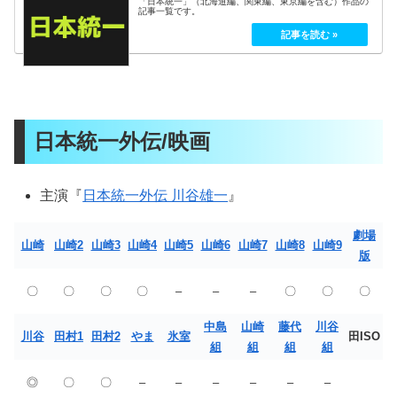
「日本統一」（北海道編、関東編、東京編を含む）作品の
記事一覧です。
日本統一外伝/映画
主演『
日本統一外伝 川谷雄一
』
劇場
山崎
山崎2
山崎3
山崎4
山崎5
山崎6
山崎7
山崎8
山崎9
版
〇
〇
〇
〇
–
–
–
〇
〇
〇
中島
山崎
藤代
川谷
川谷
田村1
田村2
やま
氷室
田ISO
組
組
組
組
◎
〇
〇
–
–
–
–
–
–